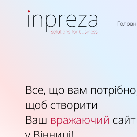
Головн
Все, що вам потрібно
щоб створити
Ваш
миловидний
сай
у Вінниці!