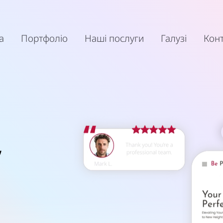
а
Портфоліо
Наші послуги
Галузі
Конт
,
т