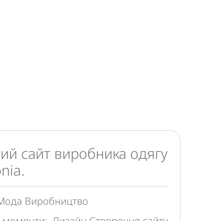
ий сайт виробника одягу
nia.
Мода Виробництво
і моменти:
 Дизайн Створення сайту 