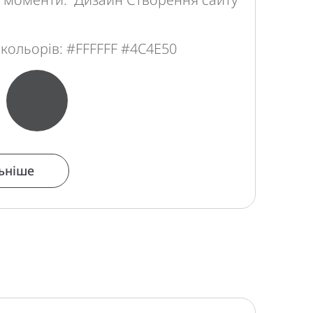
 кольорів: #FFFFFF #4C4E50
про проект Офіційний сайт виробника одягу
ьніше