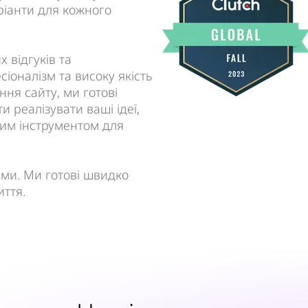
ріанти для кожного
 відгуків та
іоналізм та високу якість
ня сайту, ми готові
 реалізувати ваші ідеї,
ним інструментом для
ами. Ми готові швидко
иття.